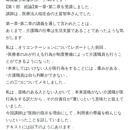
【第Ⅰ部 総論】第一章・第二章を受講しました．
講師は，医療法人稲生会の土畠智幸さんでした．
第一章・第二章の講義を通して言われたことは，
あくまで，介護職の仕事は生活支援であることであったような気
がします．
私は，オリエンテーションについてレポートした前回，
・医療者のみが行える行為が制度整備によって介護職員も行うこ
とができるようになった，
・本来してはいけない人が医行為をすることには，重みがある，
・介護職員は自ら判断ができない，
この三つについてメモしました．
私は，資格のある人とない人がいて，本来資格がない介護職が医
行為をする訳だから，その分責任が「重い」という意味だと捉えて
いました．
今回講師は「医師の指示を理由にして，利用者の尊厳を軽んじな
い」といったことを話していました．
テキストには以下のようにあります．