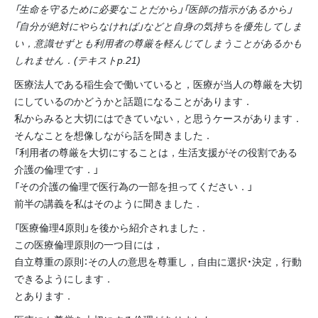
「生命を守るために必要なことだから」「医師の指示があるから」
「自分が絶対にやらなければ」などと自身の気持ちを優先してしま
い，意識せずとも利用者の尊厳を軽んじてしまうことがあるかも
しれません．(テキストp.21)
医療法人である稲生会で働いていると，医療が当人の尊厳を大切
にしているのかどうかと話題になることがあります．
私からみると大切にはできていない，と思うケースがあります．
そんなことを想像しながら話を聞きました．
「利用者の尊厳を大切にすることは，生活支援がその役割である
介護の倫理です．」
「その介護の倫理で医行為の一部を担ってください．」
前半の講義を私はそのように聞きました．
「医療倫理4原則」を後から紹介されました．
この医療倫理原則の一つ目には，
自立尊重の原則：その人の意思を尊重し，自由に選択・決定，行動
できるようにします．
とあります．