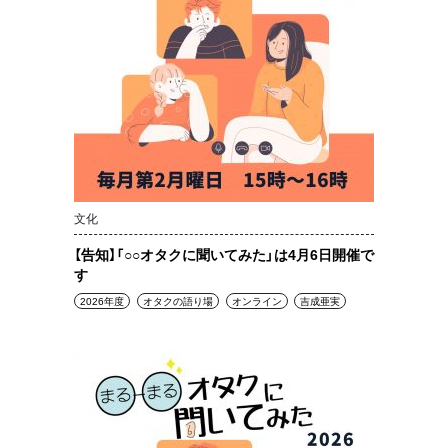
文化
【告知】「○○オタクに聞いてみた」は4月6日開催で
す
2026年度
オタクの語り場
オンライン
吉成亜実