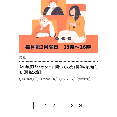
文化
【26年度】「○○オタクに聞いてみた」開催のお知ら
せ【開催決定】
2026年度
オタクの語り場
オンライン
吉成亜実
最
1
2
3
...
»
後 »