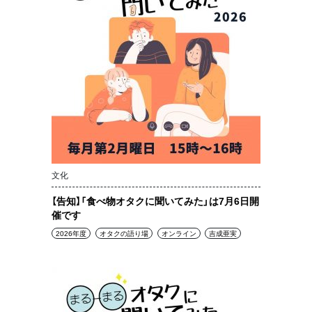
文化
【告知】「食べ物オタクに聞いてみた」は7月6日開
催です
2026年度
オタクの語り場
オンライン
吉成亜実