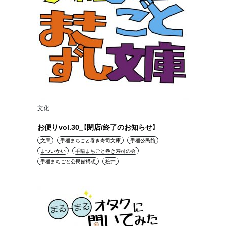
文化
お便りvol.30_【閉店/終了のお知らせ】
文庫
手稲まちごと巻き寿司文庫
手稲公民館
まついかい
手稲まちごと巻き寿司の会
手稲まちごと公民館構想
松井