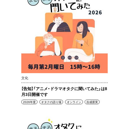
文化
【告知】「アニメ・ドラマオタクに聞いてみた」は8
月3日開催です
2026年度
オタクの語り場
オンライン
吉成亜実